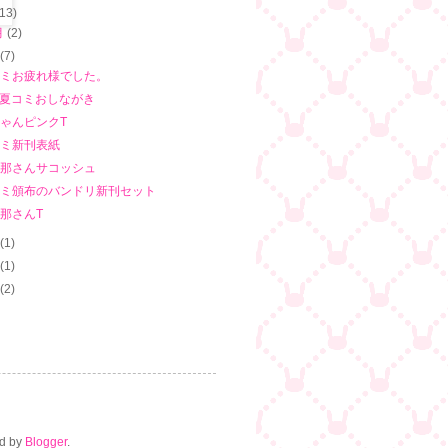
(13)
月
(2)
月
(7)
ミお疲れ様でした。
6夏コミおしながき
ゃんピンクT
ミ新刊表紙
那さんサコッシュ
ミ頒布のバンドリ新刊セット
那さんT
月
(1)
月
(1)
月
(2)
d by
Blogger
.