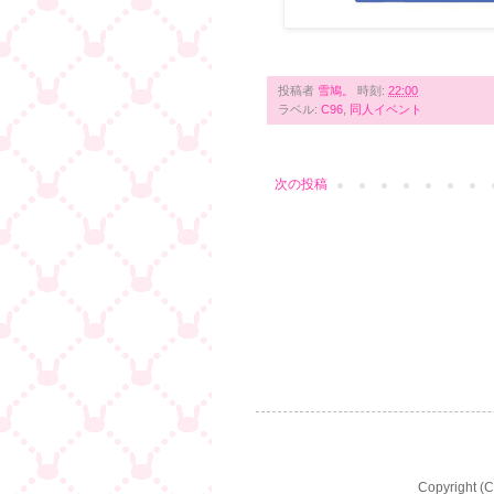
投稿者
雪鳩。
時刻:
22:00
ラベル:
C96
,
同人イベント
次の投稿
Copyright (