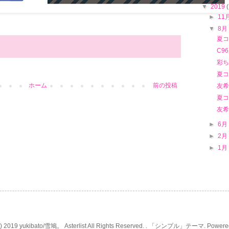
▼
2019
►
11
▼
8
夏コ
C9
彩ち
夏コ
ホーム
前の投稿
友希
夏コ
友希
►
6
►
2
►
1
C) 2019 yukibato/雪鳩。 Asterlist All Rights Reserved. . 「シンプル」テーマ. Powere