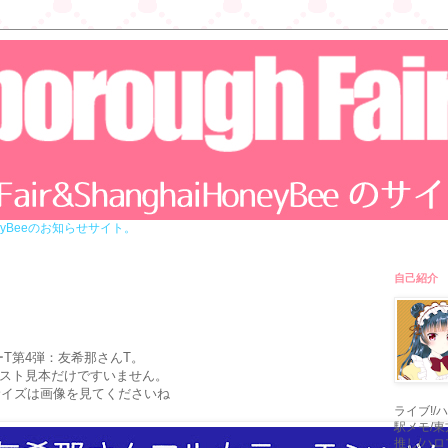
iHoneyBeeのお知らせサイト。
自己紹介
T第4弾：友希那さんT。
ラスト見本だけですいません。
サイズは画像を見てくださいね
ライブ!/
駅メモ/東方
推し/ハ