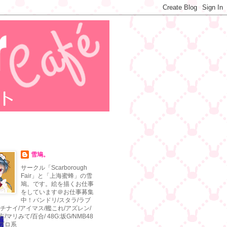
雪鳩。
サークル「Scarborough
Fair」と「上海蜜蜂」の雪
鳩。です。絵を描くお仕事
をしています＠お仕事募集
中！バンドリ/スタラ/ラブ
ハチナイ/アイマス/艦これ/アズレン/
/マリみて/百合/ 48G:坂G/NMB48
ロプロ系