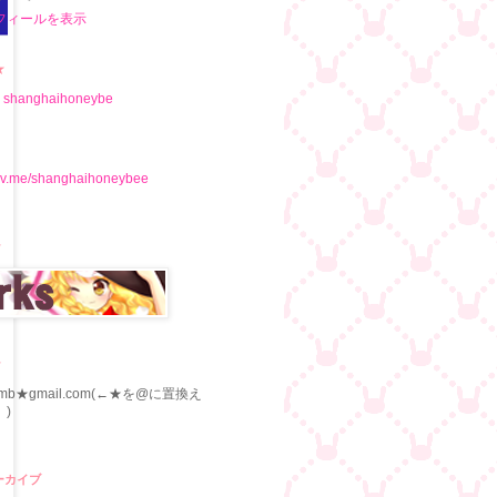
フィールを表示
★
y shanghaihoneybe
ixiv.me/shanghaihoneybee
★
★
aimb★gmail.com(←★を@に置換え
)
ーカイブ