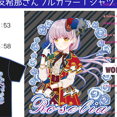
詳細プロ
★Twitter
Tweets b
★Pixiv★
https://p
★Works
★ご連絡
shangh
て下さい。
ブログ ア